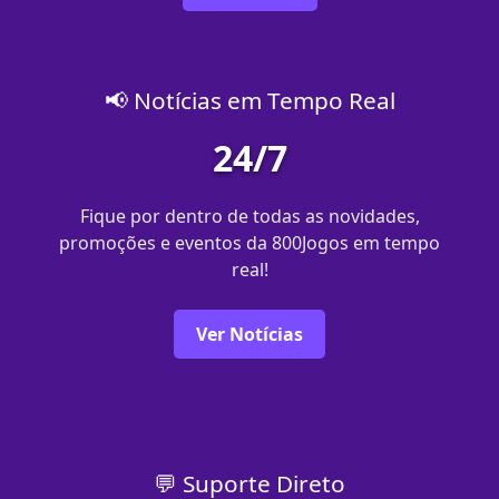
📢 Notícias em Tempo Real
24/7
Fique por dentro de todas as novidades,
promoções e eventos da 800Jogos em tempo
real!
Ver Notícias
💬 Suporte Direto