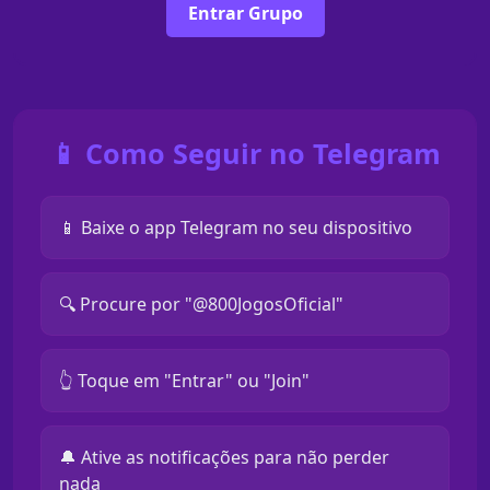
Entrar Grupo
📱 Como Seguir no Telegram
📱 Baixe o app Telegram no seu dispositivo
🔍 Procure por "@800JogosOficial"
👆 Toque em "Entrar" ou "Join"
🔔 Ative as notificações para não perder
nada