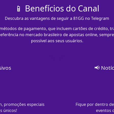
📱 Benefícios do Canal
Descubra as vantagens de seguir a 81GG no Telegram
 métodos de pagamento, que incluem cartões de crédito, tra
eferência no mercado brasileiro de apostas online, sempr
possível aos seus usuários.
sivos
📢 Notí
m, promoções especiais
Fique por dentro d
s únicos!
eventos 