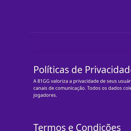
Políticas de Privacida
A 81GG valoriza a privacidade de seus usu
canais de comunicação. Todos os dados cole
jogadores.
Termos e Condições