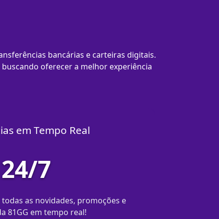
nsferências bancárias e carteiras digitais.
e buscando oferecer a melhor experiência
cias em Tempo Real
24/7
e todas as novidades, promoções e
da 81GG em tempo real!