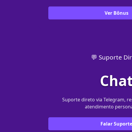
Ver Bônus
💬 Suporte Di
Cha
Suporte direto via Telegram, r
atendimento persona
Falar Suport