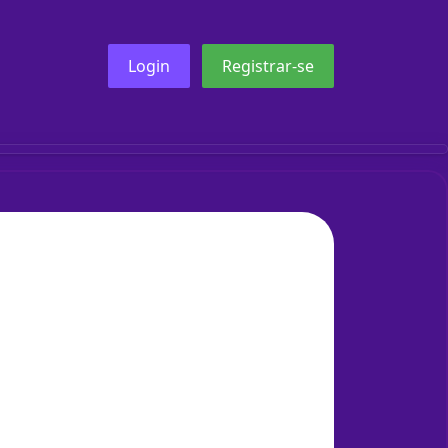
Login
Registrar-se