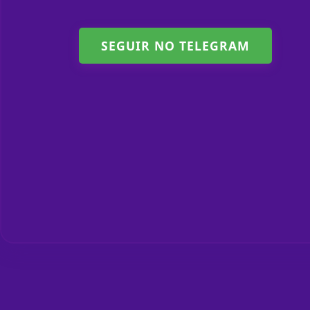
SEGUIR NO TELEGRAM