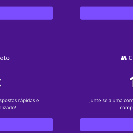
reto
👥 
t
espostas rápidas e
Junte-se a uma com
lizado!
compa
e