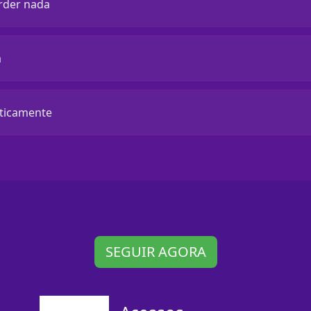
erder nada
a
aticamente
SEGUIR AGORA