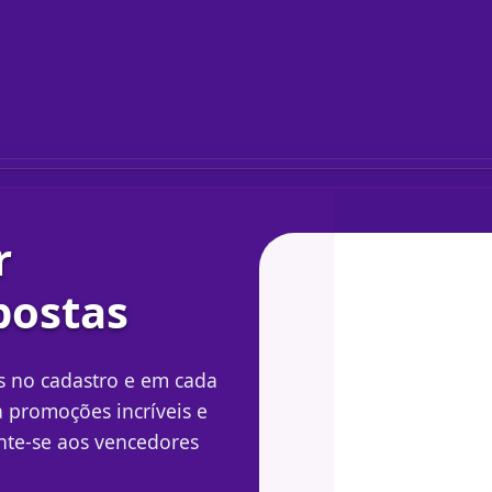
r
postas
 no cadastro e em cada
 promoções incríveis e
unte-se aos vencedores