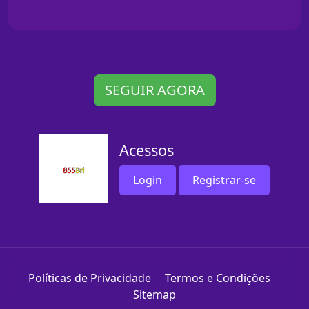
SEGUIR AGORA
Acessos
Login
Registrar-se
Políticas de Privacidade
Termos e Condições
Sitemap