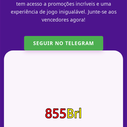
tem acesso a promoções incríveis e uma
experiência de jogo inigualável. Junte-se aos
vencedores agora!
SEGUIR NO TELEGRAM