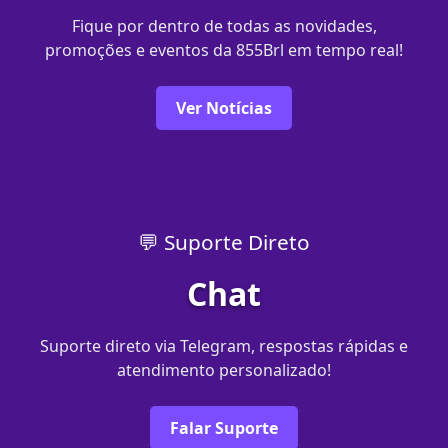
Fique por dentro de todas as novidades,
promoções e eventos da 855Brl em tempo real!
Ver Notícias
💬 Suporte Direto
Chat
Suporte direto via Telegram, respostas rápidas e
atendimento personalizado!
Falar Suporte