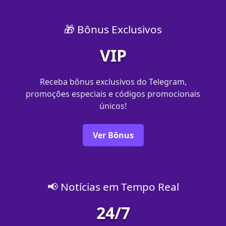
🎁 Bônus Exclusivos
VIP
Receba bônus exclusivos do Telegram,
promoções especiais e códigos promocionais
únicos!
Ver Bônus
📢 Notícias em Tempo Real
24/7