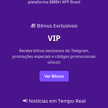
plataforma 888Brl APP Brasil
🎁 Bônus Exclusivos
VIP
Receba bônus exclusivos do Telegram,
promoções especiais e códigos promocionais
únicos!
Ver Bônus
📢 Notícias em Tempo Real