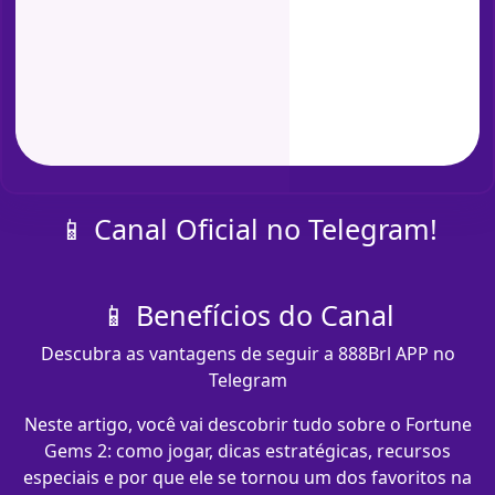
📱 Canal Oficial no Telegram!
📱 Benefícios do Canal
Descubra as vantagens de seguir a 888Brl APP no
Telegram
Neste artigo, você vai descobrir tudo sobre o Fortune
Gems 2: como jogar, dicas estratégicas, recursos
especiais e por que ele se tornou um dos favoritos na