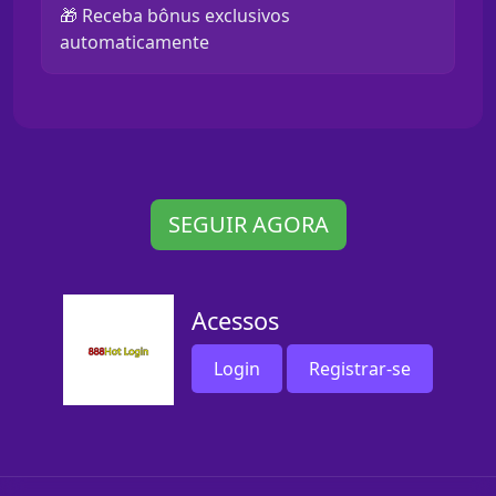
🎁 Receba bônus exclusivos
automaticamente
SEGUIR AGORA
Acessos
Login
Registrar-se