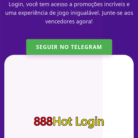
Login, você tem acesso a promoções incríveis e
uma experiência de jogo inigualável. Junte-se aos
vencedores agora!
SEGUIR NO TELEGRAM