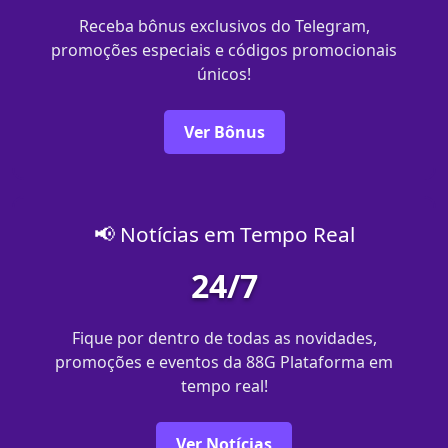
Receba bônus exclusivos do Telegram,
promoções especiais e códigos promocionais
únicos!
Ver Bônus
📢 Notícias em Tempo Real
24/7
Fique por dentro de todas as novidades,
promoções e eventos da 88G Plataforma em
tempo real!
Ver Notícias