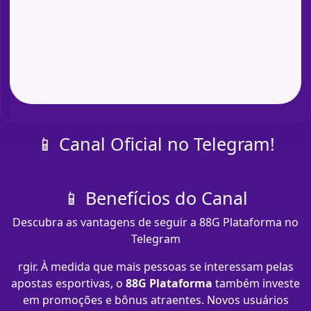
📱 Canal Oficial no Telegram!
📱 Benefícios do Canal
Descubra as vantagens de seguir a 88G Plataforma no
Telegram
rgir. À medida que mais pessoas se interessam pelas
apostas esportivas, o
88G Plataforma
também investe
em promoções e bônus atraentes. Novos usuários