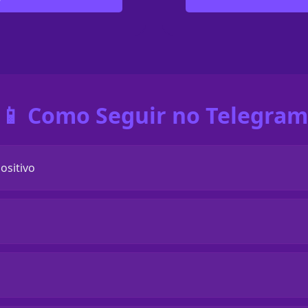
📱 Como Seguir no Telegram
ositivo