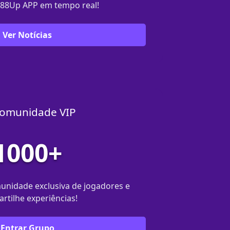
 88Up APP em tempo real!
Ver Notícias
Comunidade VIP
1000+
unidade exclusiva de jogadores e
rtilhe experiências!
Entrar Grupo