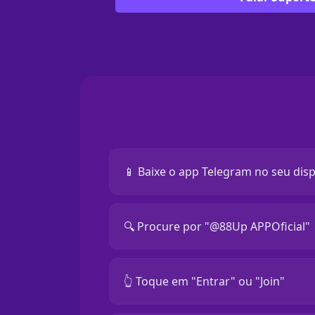
📱 Baixe o app Telegram no seu disp
🔍 Procure por "@88Up APPOficial"
👆 Toque em "Entrar" ou "Join"