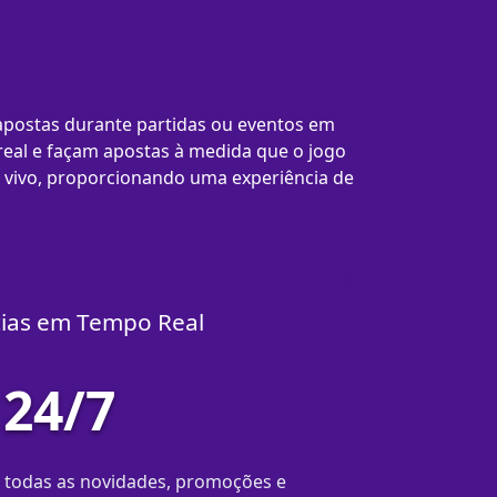
apostas durante partidas ou eventos em
eal e façam apostas à medida que o jogo
 vivo, proporcionando uma experiência de
cias em Tempo Real
24/7
e todas as novidades, promoções e