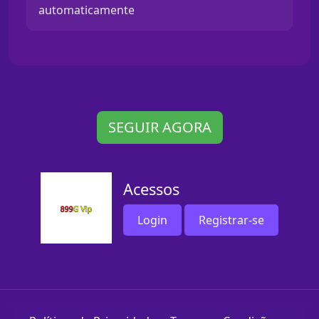
automaticamente
SEGUIR AGORA
Acessos
Login
Registrar-se