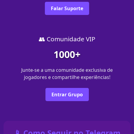
Falar Suporte
👥 Comunidade VIP
1000+
Junte-se a uma comunidade exclusiva de
jogadores e compartilhe experiências!
Entrar Grupo
📱 Como Seguir no Telegram