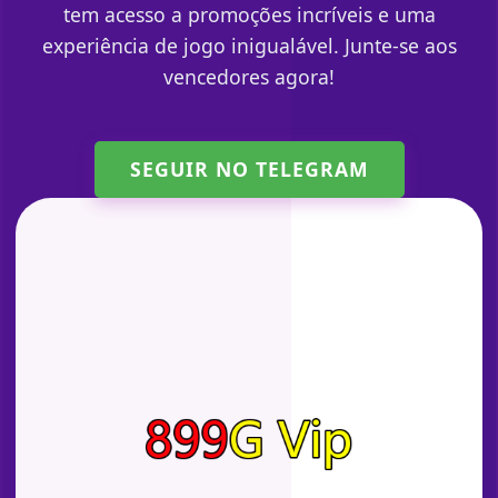
tem acesso a promoções incríveis e uma
experiência de jogo inigualável. Junte-se aos
vencedores agora!
SEGUIR NO TELEGRAM