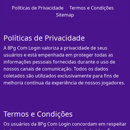
Políticas de Privacidade
Termos e Condições
Sitemap
Políticas de Privacidade
A 8Pg Com Login valoriza a privacidade de seus
usuários e está empenhada em proteger todas as
informações pessoais fornecidas durante o uso de
nossos canais de comunicação. Todos os dados
coletados são utilizados exclusivamente para fins de
melhoria contínua da experiência de nossos jogadores.
Termos e Condições
Os usuários da 8Pg Com Login concordam em respeitar