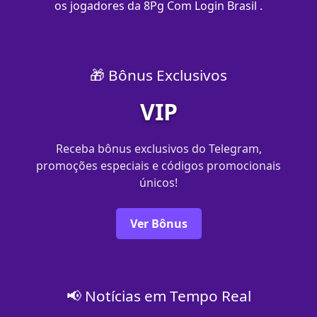
os jogadores da 8Pg Com Login Brasil .
🎁 Bônus Exclusivos
VIP
Receba bônus exclusivos do Telegram,
promoções especiais e códigos promocionais
únicos!
Ver Bônus
📢 Notícias em Tempo Real