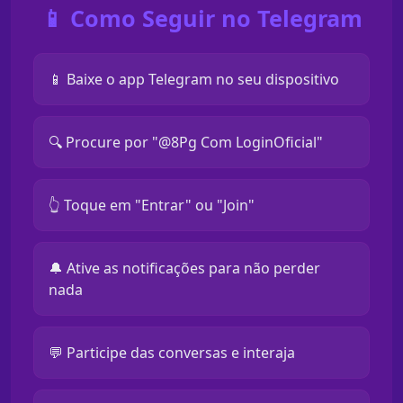
📱 Como Seguir no Telegram
📱 Baixe o app Telegram no seu dispositivo
🔍 Procure por "@8Pg Com LoginOficial"
👆 Toque em "Entrar" ou "Join"
🔔 Ative as notificações para não perder
nada
💬 Participe das conversas e interaja