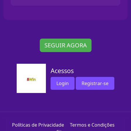
SEGUIR AGORA
Acessos
Login
Registrar-se
Políticas de Privacidade
Termos e Condições