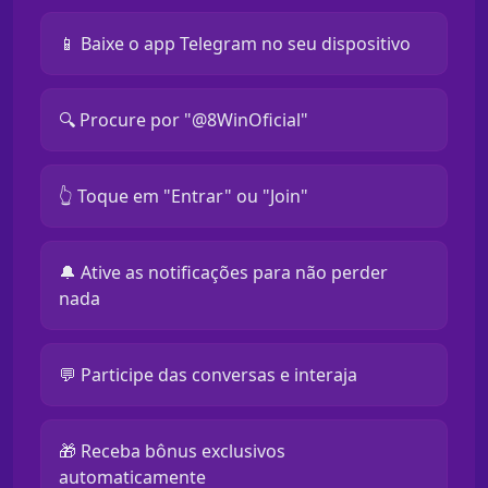
📱 Baixe o app Telegram no seu dispositivo
🔍 Procure por "@8WinOficial"
👆 Toque em "Entrar" ou "Join"
🔔 Ative as notificações para não perder
nada
💬 Participe das conversas e interaja
🎁 Receba bônus exclusivos
automaticamente