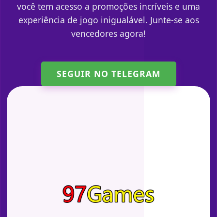
você tem acesso a promoções incríveis e uma
experiência de jogo inigualável. Junte-se aos
vencedores agora!
SEGUIR NO TELEGRAM