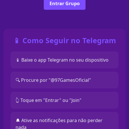
Entrar Grupo
📱 Como Seguir no Telegram
📱 Baixe o app Telegram no seu dispositivo
🔍 Procure por "@97GamesOficial"
👆 Toque em "Entrar" ou "Join"
🔔 Ative as notificações para não perder
nada