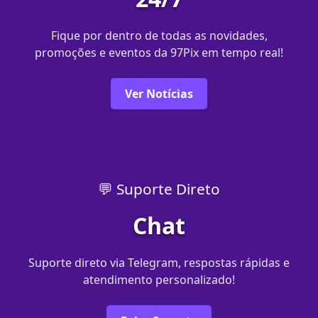
Fique por dentro de todas as novidades,
promoções e eventos da 97Pix em tempo real!
Ver Notícias
💬 Suporte Direto
Chat
Suporte direto via Telegram, respostas rápidas e
atendimento personalizado!