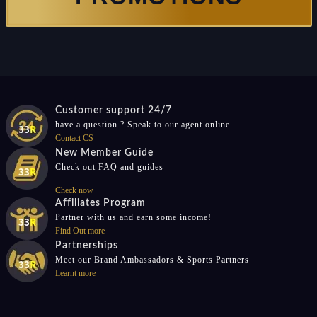
Customer support 24/7
have a question ? Speak to our agent online
Contact CS
New Member Guide
Check out FAQ and guides
Check now
Affiliates Program
Partner with us and earn some income!
Find Out more
Partnerships
Meet our Brand Ambassadors & Sports Partners
Learnt more