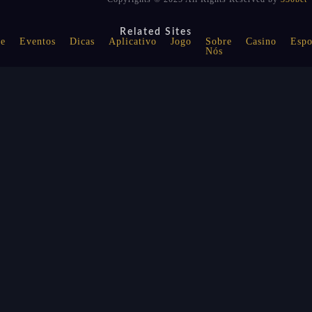
Related Sites
de
Eventos
Dicas
Aplicativo
Jogo
Sobre
Casino
Espo
Nós