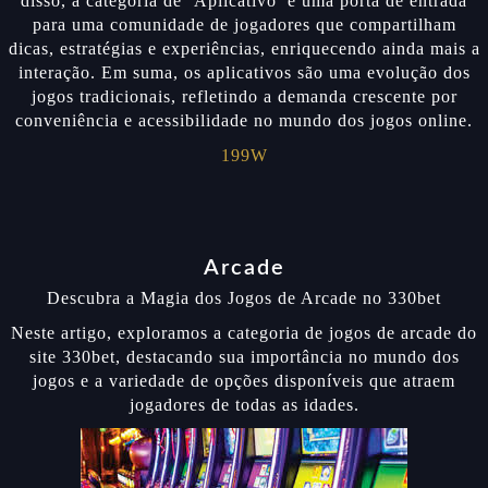
disso, a categoria de ‘Aplicativo’ é uma porta de entrada
para uma comunidade de jogadores que compartilham
dicas, estratégias e experiências, enriquecendo ainda mais a
interação. Em suma, os aplicativos são uma evolução dos
jogos tradicionais, refletindo a demanda crescente por
conveniência e acessibilidade no mundo dos jogos online.
199W
Arcade
Descubra a Magia dos Jogos de Arcade no 330bet
Neste artigo, exploramos a categoria de jogos de arcade do
site 330bet, destacando sua importância no mundo dos
jogos e a variedade de opções disponíveis que atraem
jogadores de todas as idades.