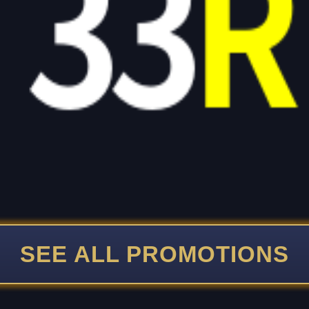
SEE ALL PROMOTIONS