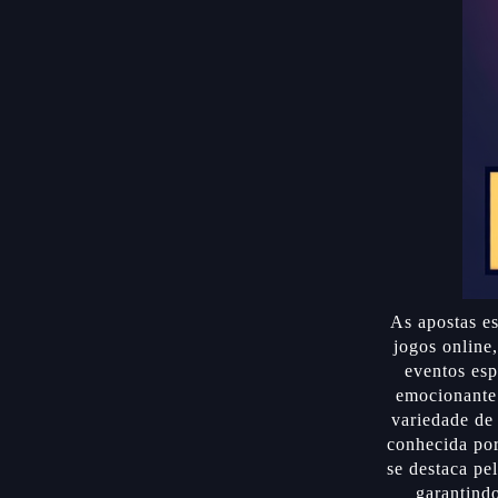
As apostas e
jogos online
eventos esp
emocionante.
variedade de 
conhecida por
se destaca pe
garantind