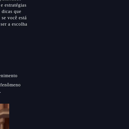
e estratégias
e dicas que
 se você está
ser a escolha
enimento
m fenômeno
.