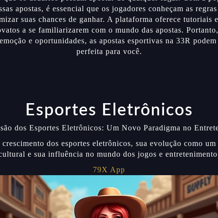
ssas apostas, é essencial que os jogadores conheçam as regras 
izar suas chances de ganhar. A plataforma oferece tutoriais 
vatos a se familiarizarem com o mundo das apostas. Portanto,
emoção e oportunidades, as apostas esportivas na 33R podem 
perfeita para você.
Esportes Eletrônicos
são dos Esportes Eletrônicos: Um Novo Paradigma no Entret
 crescimento dos esportes eletrônicos, sua evolução como u
cultural e sua influência no mundo dos jogos e entretenimento
79X App