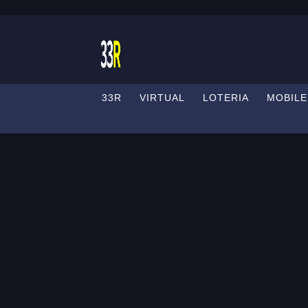
33R
VIRTUAL
LOTERIA
MOBILE