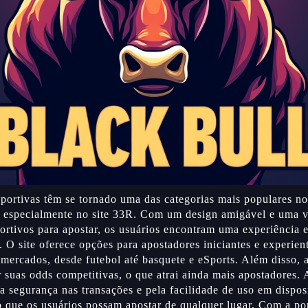
sportivas têm se tornado uma das categorias mais populares no
, especialmente no site 33R. Com um design amigável e uma 
ortivos para apostar, os usuários encontram uma experiência 
 O site oferece opções para apostadores iniciantes e experie
mercados, desde futebol até basquete e eSports. Além disso, 
 suas odds competitivas, o que atrai ainda mais apostadores
la segurança nas transações e pela facilidade de uso em dispos
o que os usuários possam apostar de qualquer lugar. Com a po